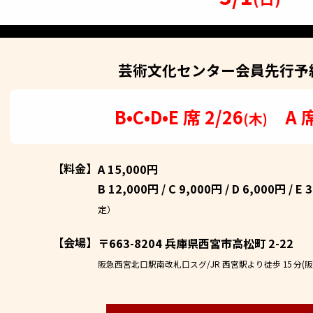
芸術文化センター会員
先行予
B•C•D•E 席 2/26
A 
(木)
【料金】
A 15,000円
B 12,000円 / C 9,000円 / D 6,000円 /
E 
定）
【会場】
〒663-8204 兵庫県西宮市高松町 2-22
阪急西宮北口駅南改札口スグ/JR 西宮駅より徒歩 15 分(阪急