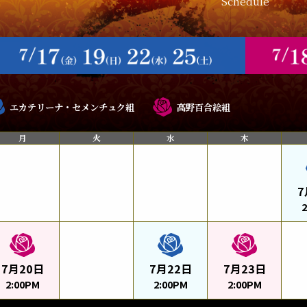
Schedule
エカテリーナ・セメンチュク組
高野百合絵組
月
火
水
木
7
7月20日
7月22日
7月23日
2:00PM
2:00PM
2:00PM